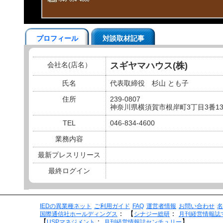
プロフィール
対談取材記事
会社名(店名）
スギヤマハウス(株)
氏名
代表取締役 杉山 とも子
住所
239-0807
神奈川県横須賀市根岸町3丁目3番
TEL
046-834-4600
業務内容
最新プレスリリース
最終ログイン
IEDの異業種ネット
ご利用ガイド
FAQ
運営者情報
お問い合わせ
名
：
【
：
国際通信社ホールディングス
シナジー総研
月刊経営情報誌
【
：
】
USPマネジメント
月刊経営情報誌センチュリー