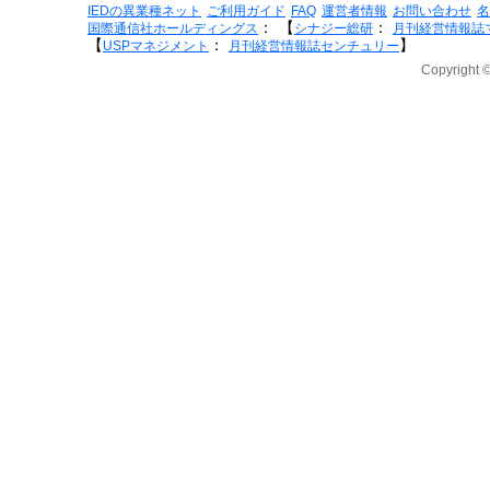
IEDの異業種ネット
ご利用ガイド
FAQ
運営者情報
お問い合わせ
名
：
【
：
国際通信社ホールディングス
シナジー総研
月刊経営情報誌
【
：
】
USPマネジメント
月刊経営情報誌センチュリー
Copyright