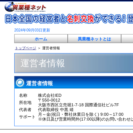
2024年09月03日更新
ホーム
異業種ネットとは
トップページ
＞
運営者情報
運営者情報
運営者情報
名称
株式会社IED
〒550-0012
所在地
大阪市西区立売堀1-7-18 国際通信社ビル7F
代表者
代表取締役 中黒 靖
月～金(祝日・弊社休業日を除く) 9:00～17:00
サポート
※休日及び営業時間外(17:00以降)のお問い合わ