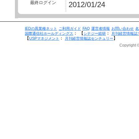
最終ログイン
2012/01/24
IEDの異業種ネット
ご利用ガイド
FAQ
運営者情報
お問い合わせ
名
：
【
：
国際通信社ホールディングス
シナジー総研
月刊経営情報誌
【
：
】
USPマネジメント
月刊経営情報誌センチュリー
Copyright