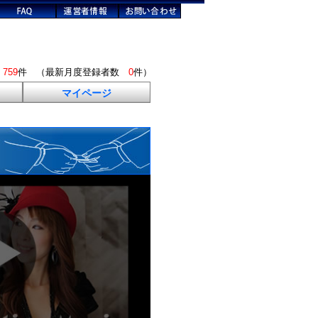
数
759
件 （最新月度登録者数
0
件）
マイページ