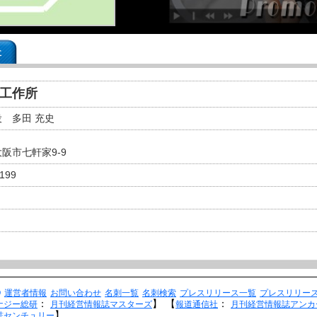
事
田工作所
 多田 充史
大阪市七軒家9-9
7199
Q
運営者情報
お問い合わせ
名刺一覧
名刺検索
プレスリリース一覧
プレスリリー
：
】
【
：
ナジー総研
月刊経営情報誌マスターズ
報道通信社
月刊経営情報誌アンカ
】
誌センチュリー