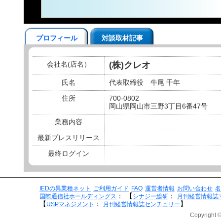
プロフィール
対談取材記事
会社名(店名）
(株)クレオ
氏名
代表取締役 牛尾 千年
住所
700-0802
岡山県岡山市三野3丁目6番47号
業務内容
最新プレスリリース
最終ログイン
IEDの異業種ネット
ご利用ガイド
FAQ
運営者情報
お問い合わせ
名
：
【
：
国際通信社ホールディングス
シナジー総研
月刊経営情報誌
【
：
】
USPマネジメント
月刊経営情報誌センチュリー
Copyright