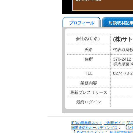
プロフィール
対談取材記
会社名(店名）
(株)サ
氏名
代表取締役
住所
370-2412
群馬県富岡
TEL
0274-73-
業務内容
最新プレスリリース
最終ログイン
IEDの異業種ネット
ご利用ガイド
FA
：
【
国際通信社ホールディングス
シ
【
：
USPマネジメント
月刊経営情報