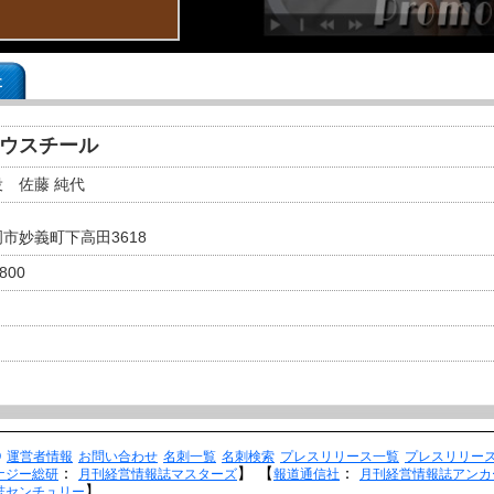
事
トウスチール
 佐藤 純代
市妙義町下高田3618
2800
Q
運営者情報
お問い合わせ
名刺一覧
名刺検索
プレスリリース一覧
プレスリリー
：
】
【
：
ナジー総研
月刊経営情報誌マスターズ
報道通信社
月刊経営情報誌アンカ
】
誌センチュリー