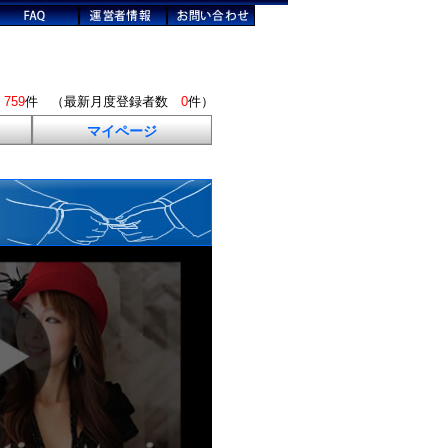
数
759
件 （最新月度登録者数
0
件）
マイページ