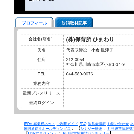
プロフィール
対談取材記事
会社名(店名）
(株)保育所 ひまわり
氏名
代表取締役 小倉 世津子
住所
212-0054
神奈川県川崎市幸区小倉1-14-9
TEL
044-589-0076
業務内容
最新プレスリリース
最終ログイン
IEDの異業種ネット
ご利用ガイド
FAQ
運営者情報
お問い合わせ
名
：
【
：
国際通信社ホールディングス
シナジー総研
月刊経営情報誌
【
：
】
USPマネジメント
月刊経営情報誌センチュリー