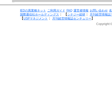
IEDの異業種ネット
ご利用ガイド
FAQ
運営者情報
お問い合わせ
名
：
【
：
国際通信社ホールディングス
シナジー総研
月刊経営情報誌
【
：
】
USPマネジメント
月刊経営情報誌センチュリー
Copyright