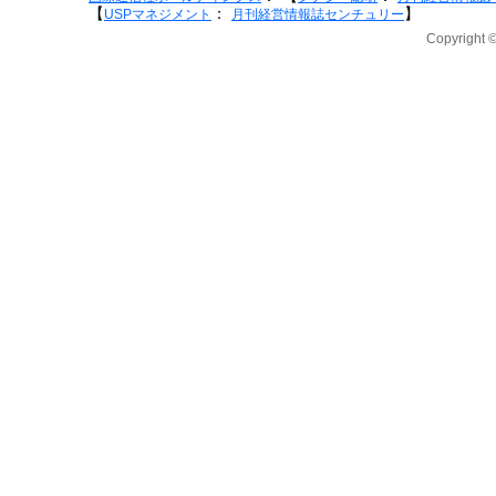
【
：
】
USPマネジメント
月刊経営情報誌センチュリー
Copyright