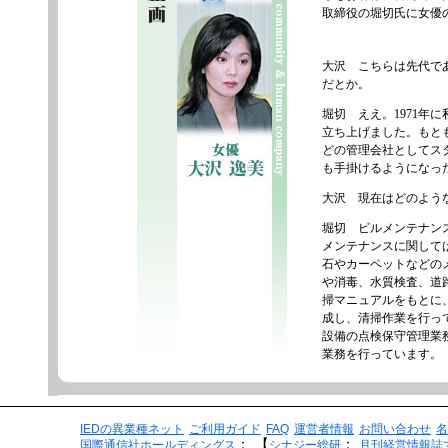
IEDの異業種ネット
ご利用ガイド
FAQ
運営者情報
お問い合わせ
名
：
【
：
国際通信社ホールディングス
シナジー総研
月刊経営情報誌