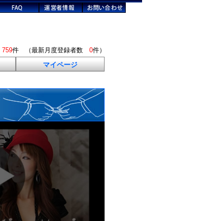
数
759
件 （最新月度登録者数
0
件）
マイページ