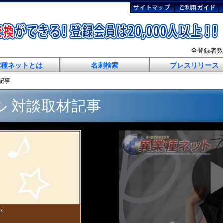
全登録者
業種ネットとは
名刺検索
プレスリリース
材記事
ル 対談取材記事