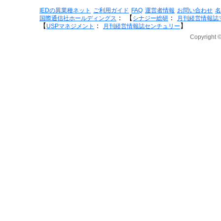
IEDの異業種ネット
ご利用ガイド
FAQ
運営者情報
お問い合わせ
名
：
【
：
国際通信社ホールディングス
シナジー総研
月刊経営情報誌
【
：
】
USPマネジメント
月刊経営情報誌センチュリー
Copyright