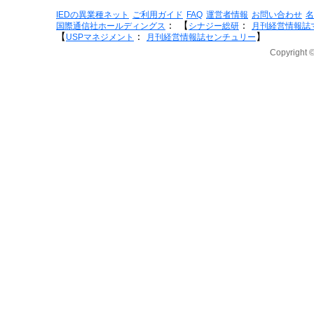
IEDの異業種ネット
ご利用ガイド
FAQ
運営者情報
お問い合わせ
名
：
【
：
国際通信社ホールディングス
シナジー総研
月刊経営情報誌
【
：
】
USPマネジメント
月刊経営情報誌センチュリー
Copyright