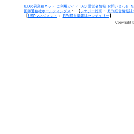
IEDの異業種ネット
ご利用ガイド
FAQ
運営者情報
お問い合わせ
名
：
【
：
国際通信社ホールディングス
シナジー総研
月刊経営情報誌
【
：
】
USPマネジメント
月刊経営情報誌センチュリー
Copyright