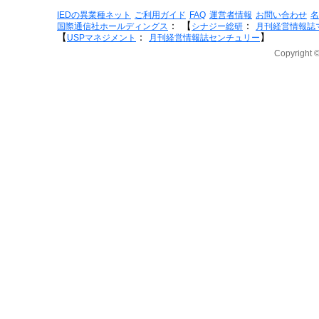
IEDの異業種ネット
ご利用ガイド
FAQ
運営者情報
お問い合わせ
名
：
【
：
国際通信社ホールディングス
シナジー総研
月刊経営情報誌
【
：
】
USPマネジメント
月刊経営情報誌センチュリー
Copyright