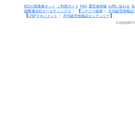
IEDの異業種ネット
ご利用ガイド
FAQ
運営者情報
お問い合わせ
名
：
【
：
国際通信社ホールディングス
シナジー総研
月刊経営情報誌
【
：
】
USPマネジメント
月刊経営情報誌センチュリー
Copyright