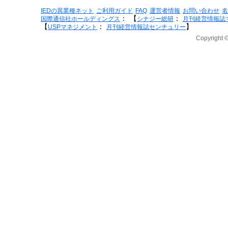
IEDの異業種ネット
ご利用ガイド
FAQ
運営者情報
お問い合わせ
名
：
【
：
国際通信社ホールディングス
シナジー総研
月刊経営情報誌
【
：
】
USPマネジメント
月刊経営情報誌センチュリー
Copyright