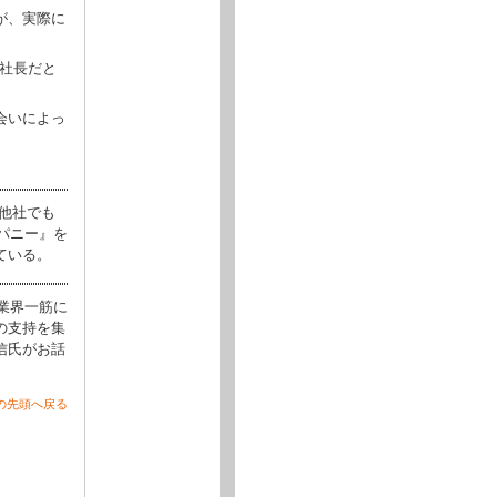
が、実際に
が社長だと
会いによっ
他社でも
パニー』を
ている。
業界一筋に
の支持を集
信氏がお話
の先頭へ戻る