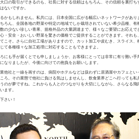
大口の取引ができるのも、社長に対する信頼はもちろん、その信頼を裏打ち
はないですか。
るかもしれません。私共には、日本全国に広がる幅広いネットワークがあり
ちろん、全国各地の野菜や特定の地域でしか栽培されていない希少品種、有
数の少ない珍しい青果、規格外品の大量調達まで、様々なご要望にお応えで
心・安全・おいしい野菜を驚きの価格でご提供することができます。それも
てこそ。さらに自社工場がありますので、カット加工や皮むき、スライス、
じて各種様々な加工処理に対応することもできますよ。
ろにも手が届くとでも申しましょうか、お客様にとっては非常に有り難い手
になりましたが、今後に向けての抱負をお願いします。
業他社と一線を画すのは、病院やホテルなどは扱わずに居酒屋やカフェとい
ころ。その業態で他社に負ける気はしませんし、飲食業界どこへ行っても私
うのが夢ですね。これからも人とのつながりを大切にしながら、さらなる飛
います。
下さい！