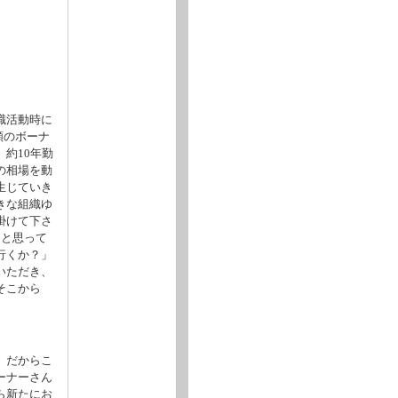
職活動時に
額のボーナ
約10年勤
の相場を動
生じていき
きな組織ゆ
掛けて下さ
うと思って
行くか？」
いただき、
そこから
。だからこ
ーナーさん
ら新たにお