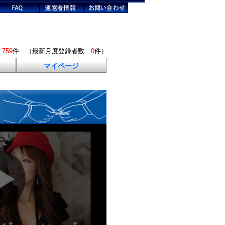
数
759
件 （最新月度登録者数
0
件）
マイページ