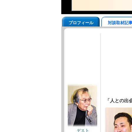
プロフィール
対談取材記
「人との出