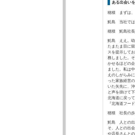
ある出会い
穂積 まずは、
魹島 当社では
穂積 魹島社長
魹島 ええ。幼
たまたま目に留
スを提示してお
務しました。そ
かせるほどの企
ました。私は中
えのしがらみに
った家族経営の
いた矢先に、沖
と声を掛けて下
北海道に戻って
『北海道フード
穂積 社長の歩
魹島 人との出
そ、人との出会
や店長さんとの