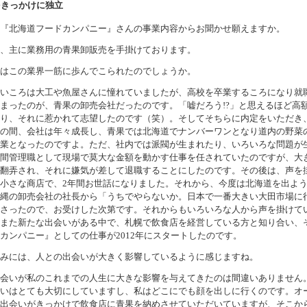
をきっかけに独立
『北海道フードカンパニー』さんの事業内容からお聞かせ願えますか。
、主に業務用の青果卸販売を手掛けております。
はこの業界一筋に歩んでこられたのでしょうか。
いころは大工や魚屋さんに憧れていましたが、高校を卒業するころになり就
まったのが、青果の卸売会社だったのです。「嘘だろう!?」と思えるほど高
り、それに惹かれて志望したのです（笑）。そしてそちらに内定をいただき、
の間、会社は年々成長し、青果では北海道でナンバーワンとなり道内の野菜
業となったのですよ。ただ、社内では派閥が生まれたり、いろいろな問題が
間管理職として現場で莫大な金額を動かす仕事を任されていたのですが、大
翻弄され、それに嫌気が差して退職することにしたのです。その後は、声を
小さな商店で、2年間お世話になりました。それから、今度は北海道を出よ
縄の卸売会社の社長から「うちでやらないか。日本で一番大きい大田市場に
さったので、お受けした次第です。それからもいろいろな人から声を掛けて
また新たな出会いがある中で、札幌で飲食店を経営している方と知り合い、
カンパニー』としての仕事が2012年にスタートしたのです。
みには、人との出会いが大きく影響しているように感じますね。
会いが私のこれまでの人生に大きな影響を与えてきたのは間違いありません
いはとても大切にしていますし、私はどこにでも顔を出しに行くのです。オ
出会いがきっかけで飲食店に青果を納めさせていただいていますが、そこか