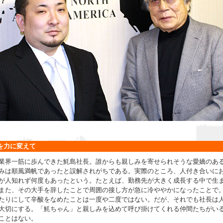
を力に変えて
業界一筋に歩んできた魹島社長。誰からも親しみを寄せられそうな愛嬌のあ
みは順風満帆であったと誤解されがちである。実際のところ、人付き合いに
が人知れず何度もあったという。たとえば、勤務先が大きく成長する中で生
また、その大手を辞したことで周囲の接し方が急に冷ややかになったことで
たりにして辛酸をなめたことは一度や二度ではない。だが、それでも社長は
大切にする。「魹ちゃん」と親しみを込めて呼び掛けてくれる仲間たちがい
ことはない。