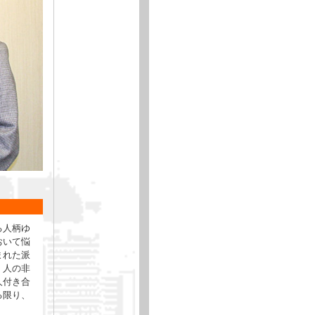
る人柄ゆ
おいて悩
まれた派
。人の非
人付き合
る限り、