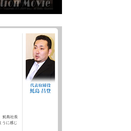
。
、魹島社長
ように感じ