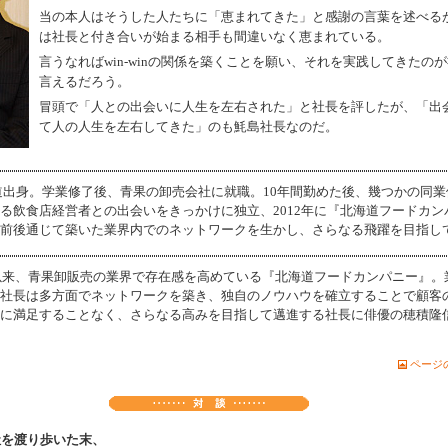
当の本人はそうした人たちに「恵まれてきた」と感謝の言葉を述べる
は社長と付き合いが始まる相手も間違いなく恵まれている。
言うなればwin-winの関係を築くことを願い、それを実践してきたの
言えるだろう。
冒頭で「人との出会いに人生を左右された」と社長を評したが、「出
て人の人生を左右してきた」のも魹島社長なのだ。
道出身。学業修了後、青果の卸売会社に就職。10年間勤めた後、幾つかの同業
る飲食店経営者との出会いをきっかけに独立、2012年に『北海道フードカン
前後通じて築いた業界内でのネットワークを生かし、さらなる飛躍を目指し
業以来、青果卸販売の業界で存在感を高めている『北海道フードカンパニー』。
社長は多方面でネットワークを築き、独自のノウハウを確立することで顧客
に満足することなく、さらなる高みを目指して邁進する社長に俳優の穂積隆
ページ
社を渡り歩いた末、