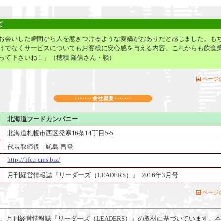
て
お会いした瞬間から人を惹きつけるような愛嬌がおありだと感じました。も
けでなくサービスについてもお客様に安心感を与える内容。これからも飲食
って下さいね！」（穂積 隆信さん・談）
ページ
北海道フードカンパニー
北海道札幌市西区発寒16条14丁目5-5
代表取締役 魹島 昌登
http://hfc.r-cms.biz/
月刊経営情報誌『リーダーズ（LEADERS）』 2016年3月号
ページ
、月刊経営情報誌『リーダーズ（LEADERS）』の取材に基づいています。