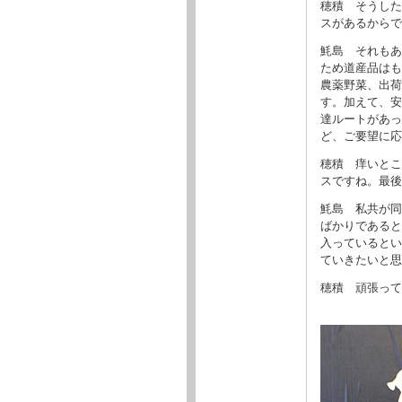
穂積 そうした
スがあるからで
魹島 それもあ
ため道産品はも
農薬野菜、出荷
す。加えて、安
達ルートがあっ
ど、ご要望に応
穂積 痒いとこ
スですね。最後
魹島 私共が同
ばかりであると
入っているとい
ていきたいと思
穂積 頑張って