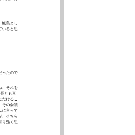
、魹島とし
ていると思
だったので
ね。それを
社長とも直
ただけるこ
、その会議
んに言って
が、そちら
有り難く思