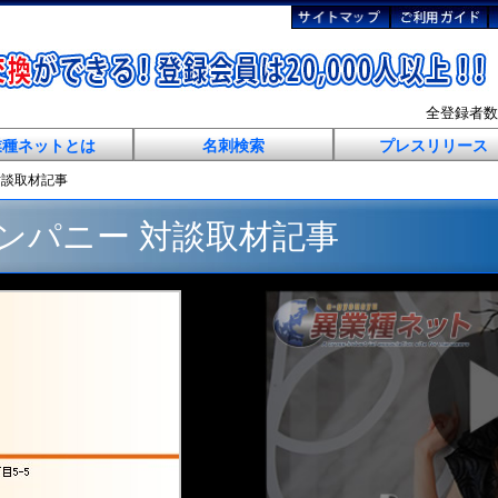
全登録者
業種ネットとは
名刺検索
プレスリリース
対談取材記事
ンパニー 対談取材記事