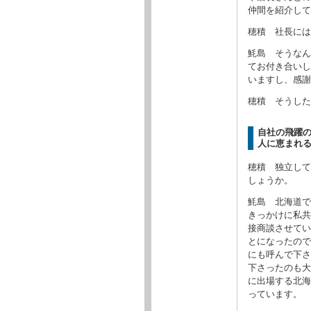
仲間を紹介して
穂積 社長には
魹島 そうなん
てお付き合いし
いますし、感謝
穂積 そうした
自社の飛躍
人に恵まれる
穂積 独立して
しょうか。
魹島 北海道で
きっかけに私共
接商談させてい
とになったので
にも呼んで下さ
下さったのも大
に出場する北海
っています。