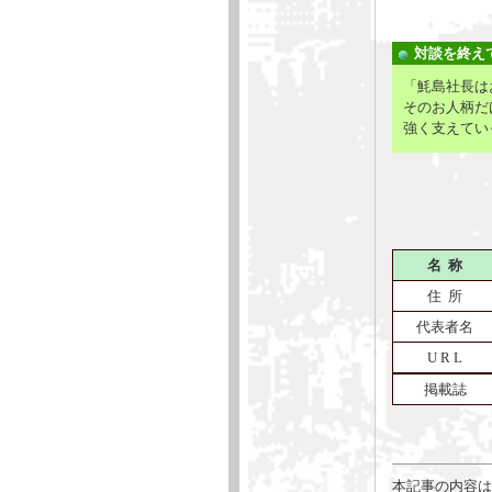
対談を終え
「魹島社長は
そのお人柄だ
強く支えてい
名 称
住 所
代表者名
U R L
掲載誌
本記事の内容は