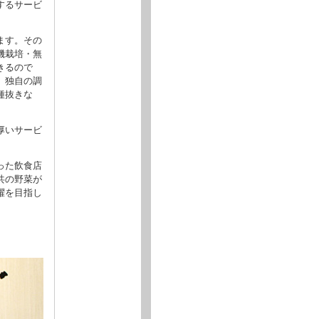
するサービ
ます。その
機栽培・無
きるので
、独自の調
種抜きな
厚いサービ
った飲食店
共の野菜が
躍を目指し