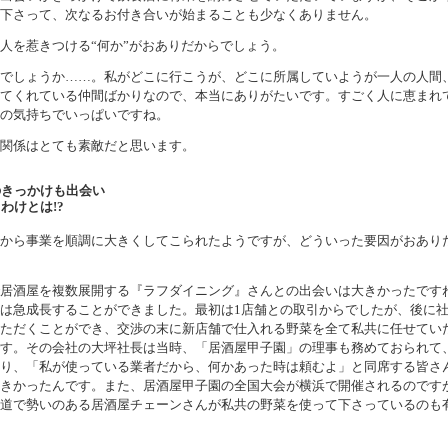
下さって、次なるお付き合いが始まることも少なくありません。
人を惹きつける“何か”がおありだからでしょう。
でしょうか……。私がどこに行こうが、どこに所属していようが一人の人間
てくれている仲間ばかりなので、本当にありがたいです。すごく人に恵まれ
の気持ちでいっぱいですね。
関係はとても素敵だと思います。
のきっかけも出会い
わけとは!?
から事業を順調に大きくしてこられたようですが、どういった要因がおあり
居酒屋を複数展開する『ラフダイニング』さんとの出会いは大きかったです
は急成長することができました。最初は1店舗との取引からでしたが、後に
ただくことができ、交渉の末に新店舗で仕入れる野菜を全て私共に任せてい
す。その会社の大坪社長は当時、「居酒屋甲子園」の理事も務めておられて
り、「私が使っている業者だから、何かあった時は頼むよ」と同席する皆さ
きかったんです。また、居酒屋甲子園の全国大会が横浜で開催されるのです
道で勢いのある居酒屋チェーンさんが私共の野菜を使って下さっているのも