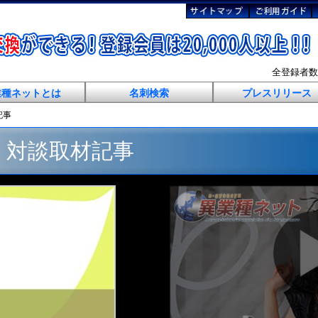
全登録者
業種ネットとは
名刺検索
プレスリリース
記事
 対談取材記事