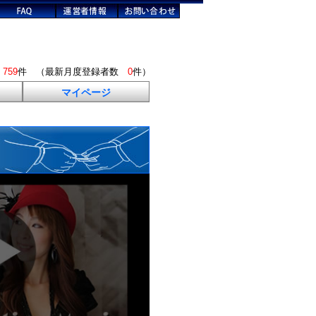
数
759
件 （最新月度登録者数
0
件）
マイページ