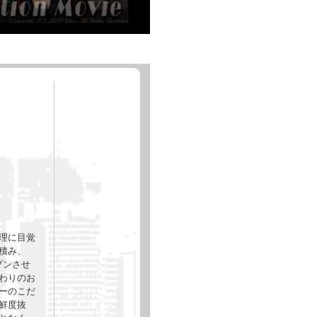
理に目覚
積み、
プンさせ
わりのお
ーのこだ
鮮度抜