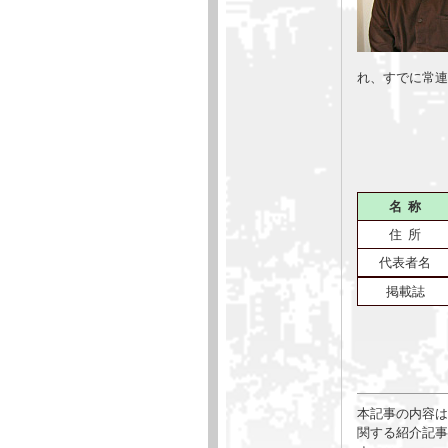
れ、すでに常連
名 称
住 所
代表者名
掲載誌
本記事の内容は
関する紹介記事