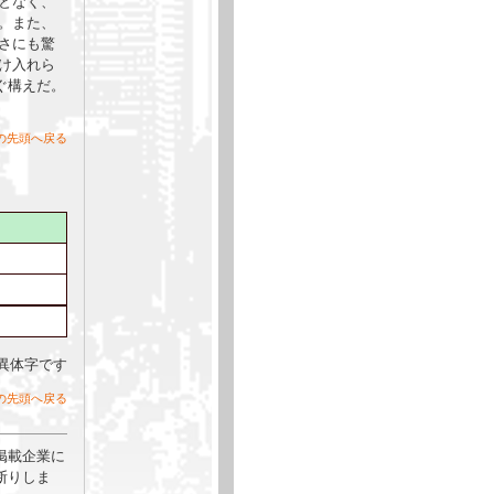
となく、
。また、
さにも驚
け入れら
ぐ構えだ。
の先頭へ戻る
の異体字です
の先頭へ戻る
掲載企業に
断りしま