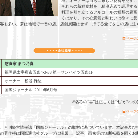
群。オーナーは自らに厳しい姿勢を崩すこ
それらの新鮮食材を、精魂込めて調理する
料理を引き立てるアルコールの種類の豊富
くばかり。その心意気と味わいは徐々に受
客も多い。夢は地域で一番の店。店舗展開はせず、持てる全てをこの店に注
ページ
悠食家 まつ乃喜
福岡県太宰府市五条4-3-38 第一サンハイツ五条1F
オーナー 松谷 行紘
国際ジャーナル 2011年6月号
※名称の“喜”は正しくは“七”が3つ
ページ
、月刊経営情報誌『国際ジャーナル』の取材に基づいています。本記事及び
の著作権は国際通信社グループに帰属し、記事、画像等の無断転載を固くお