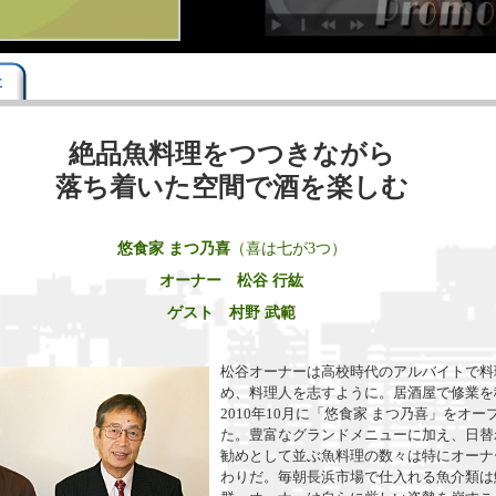
事
絶品魚料理をつつきながら
落ち着いた空間で酒を楽しむ
悠食家 まつ乃喜
（喜は七が3つ）
オーナー 松谷 行紘
ゲスト 村野 武範
松谷オーナーは高校時代のアルバイトで料
め、料理人を志すように。居酒屋で修業を
2010年10月に「悠食家 まつ乃喜」をオー
た。豊富なグランドメニューに加え、日替
勧めとして並ぶ魚料理の数々は特にオーナ
わりだ。毎朝長浜市場で仕入れる魚介類は