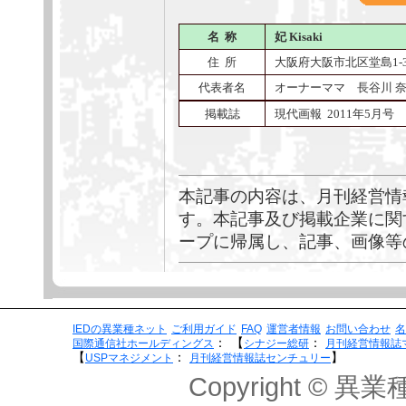
名 称
妃 Kisaki
住 所
大阪府大阪市北区堂島1-3
代表者名
オーナーママ 長谷川 
掲載誌
現代画報 2011年5月号
本記事の内容は、月刊経営情
す。本記事及び掲載企業に関
ープに帰属し、記事、画像等
IEDの異業種ネット
ご利用ガイド
FAQ
運営者情報
お問い合わせ
名
：
【
：
国際通信社ホールディングス
シナジー総研
月刊経営情報誌
【
：
】
USPマネジメント
月刊経営情報誌センチュリー
Copyright © 異業種