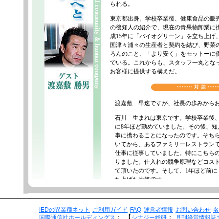
IEDの異業種ネット
ご利用ガイド
FAQ
運営者情報
お問い合わせ
名
：
【
：
国際通信社ホールディングス
シナジー総研
月刊経営情報誌