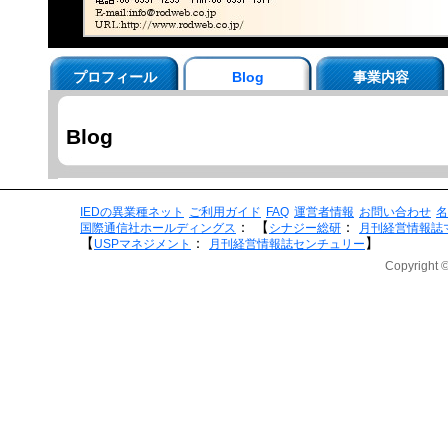
プロフィール
Blog
事業内容
Blog
IEDの異業種ネット
ご利用ガイド
FAQ
運営者情報
お問い合わせ
名
：
【
：
国際通信社ホールディングス
シナジー総研
月刊経営情報誌
【
：
】
USPマネジメント
月刊経営情報誌センチュリー
Copyright