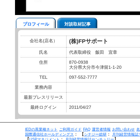
プロフィール
対談取材記事
会社名(店名）
(株)FPサポート
氏名
代表取締役 飯田 宜章
住所
870-0938
大分県大分市今津留1-1-20
TEL
097-552-7777
業務内容
最新プレスリリース
最終ログイン
2011/04/27
IEDの異業種ネット
ご利用ガイド
FAQ
運営者情報
お問い合わせ
名
：
【
：
国際通信社ホールディングス
シナジー総研
月刊経営情報誌
【
：
】
USPマネジメント
月刊経営情報誌センチュリー