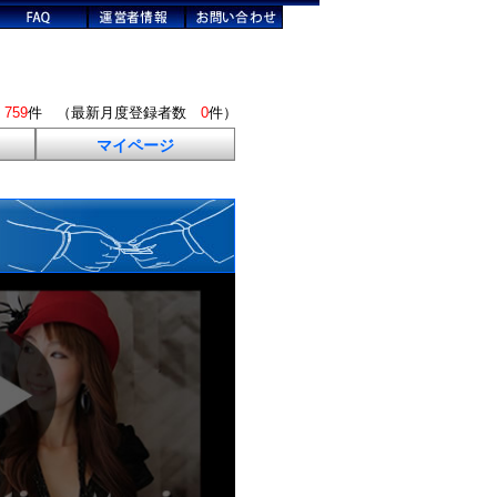
数
759
件 （最新月度登録者数
0
件）
マイページ