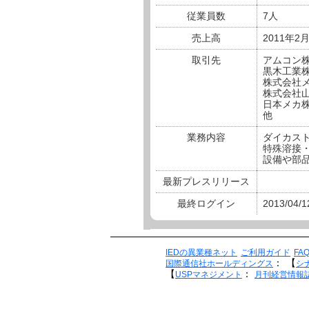
従業員数
7人
売上高
2011年2
取引先
アムコン
黒木工業
株式会社
株式会社
日本メカ
他
業務内容
ダイカス
特殊溶接
設備や部
最新プレスリリース
最終ログイン
2013/04/1
IEDの異業種ネット
ご利用ガイド
FA
：
【
国際通信社ホールディングス
シ
【
：
USPマネジメント
月刊経営情報