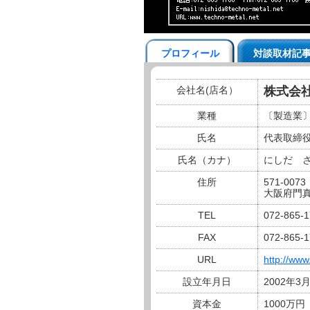
プロフィール
対談取材記
会社名(店名）
株式会
業種
〔製造業〕
氏名
代表取締
氏名（カナ）
にしだ 
住所
571-0073
大阪府門真
TEL
072-865-
FAX
072-865-
URL
http://www
設立年月日
2002年3
資本金
1000万円