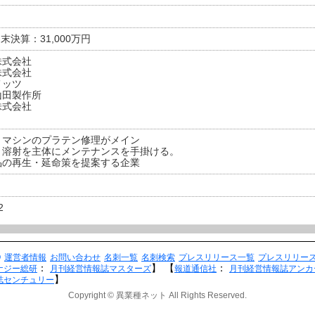
月末決算：31,000万円
株式会社
株式会社
メッツ
山田製作所
株式会社
トマシンのプラテン修理がメイン
・溶射を主体にメンテナンスを手掛ける。
品の再生・延命策を提案する企業
2
Q
運営者情報
お問い合わせ
名刺一覧
名刺検索
プレスリリース一覧
プレスリリー
：
】
【
：
ナジー総研
月刊経営情報誌マスターズ
報道通信社
月刊経営情報誌アンカ
】
誌センチュリー
Copyright © 異業種ネット All Rights Reserved.