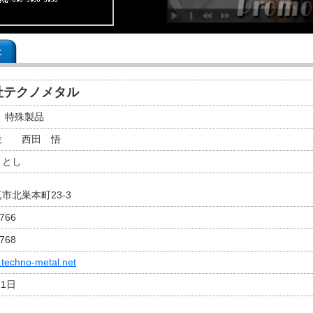
事
社テクノメタル
 特殊製品
役 西田 悟
さとし
市北巣本町23-3
1766
1768
.techno-metal.net
月1日