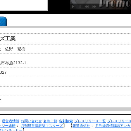
事
イズ工業
役 佐野 繁樹
市布施2132-1
5327
7
Q
運営者情報
お問い合わせ
名刺一覧
名刺検索
プレスリリース一覧
プレスリリー
：
】
【
：
ナジー総研
月刊経営情報誌マスターズ
報道通信社
月刊経営情報誌アンカ
】
誌センチュリー