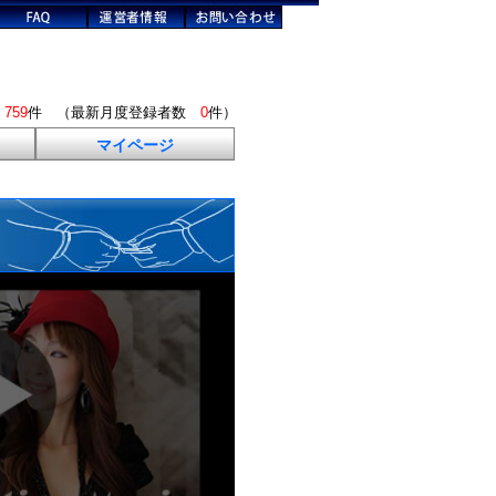
数
759
件 （最新月度登録者数
0
件）
マイページ