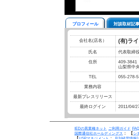
プロフィール
対談取材記
会社名(店名）
(有)ラ
氏名
代表取締
住所
409-3841
山梨県中央
TEL
055-278-
業務内容
最新プレスリリース
最終ログイン
2011/04/2
IEDの異業種ネット
ご利用ガイド
FA
：
【
国際通信社ホールディングス
シ
【
：
USPマネジメント
月刊経営情報