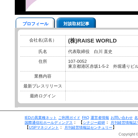
プロフィール
対談取材記事
会社名(店名）
(株)RAISE WORLD
氏名
代表取締役 白川 直史
住所
107-0052
東京都港区赤坂1-5-2 外堀通りビル
業務内容
最新プレスリリース
最終ログイン
IEDの異業種ネット
ご利用ガイド
FAQ
運営者情報
お問い合わせ
名
：
【
：
国際通信社ホールディングス
シナジー総研
月刊経営情報誌
【
：
】
USPマネジメント
月刊経営情報誌センチュリー
Copyright