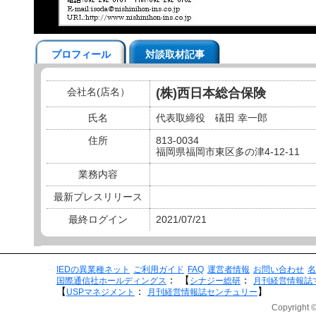
プロフィール
対談取材記事
会社名(店名）
(株)西日本総合保険
氏名
代表取締役 礒田 幸一郎
住所
813-0034
福岡県福岡市東区多の津4-12-11
業務内容
最新プレスリリース
最終ログイン
2021/07/21
IEDの異業種ネット
ご利用ガイド
FAQ
運営者情報
お問い合わせ
名
：
【
：
国際通信社ホールディングス
シナジー総研
月刊経営情報誌
【
：
】
USPマネジメント
月刊経営情報誌センチュリー
Copyright