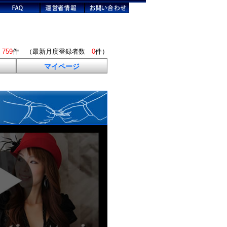
数
759
件 （最新月度登録者数
0
件）
マイページ