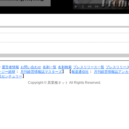
Q
運営者情報
お問い合わせ
名刺一覧
名刺検索
プレスリリース一覧
プレスリリー
：
】
【
：
ナジー総研
月刊経営情報誌マスターズ
報道通信社
月刊経営情報誌アンカ
】
誌センチュリー
Copyright © 異業種ネット All Rights Reserved.