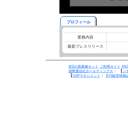
プロフィール
業務内容
最新プレスリリース
IEDの異業種ネット
ご利用ガイド
FA
：
【
国際通信社ホールディングス
シ
【
：
USPマネジメント
月刊経営情報