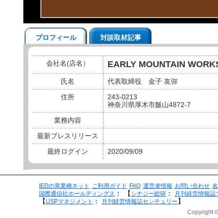
プロフィール
対談取材記事
会社名(店名）
EARLY MOUNTAIN WORK
氏名
代表取締役 金子 友弥
住所
243-0213
神奈川県厚木市飯山4872-7
業務内容
最新プレスリリース
最終ログイン
2020/09/09
IEDの異業種ネット
ご利用ガイド
FAQ
運営者情報
お問い合わせ
名
：
【
：
国際通信社ホールディングス
シナジー総研
月刊経営情報誌
【
：
】
USPマネジメント
月刊経営情報誌センチュリー
Copyright