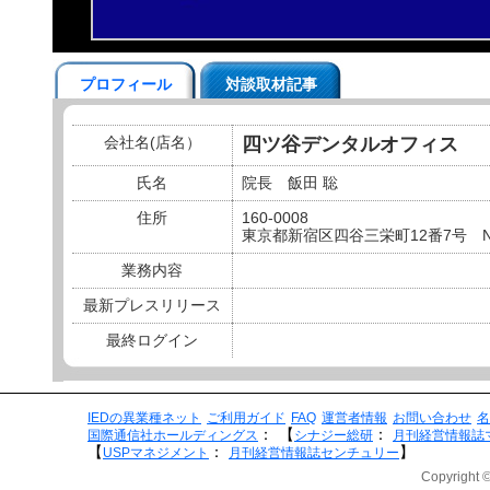
プロフィール
対談取材記事
会社名(店名）
四ツ谷デンタルオフィス
氏名
院長 飯田 聡
住所
160-0008
東京都新宿区四谷三栄町12番7号 N
業務内容
最新プレスリリース
最終ログイン
IEDの異業種ネット
ご利用ガイド
FAQ
運営者情報
お問い合わせ
名
：
【
：
国際通信社ホールディングス
シナジー総研
月刊経営情報誌
【
：
】
USPマネジメント
月刊経営情報誌センチュリー
Copyright