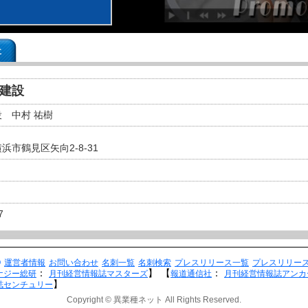
事
村建設
 中村 祐樹
浜市鶴見区矢向2-8-31
7
Q
運営者情報
お問い合わせ
名刺一覧
名刺検索
プレスリリース一覧
プレスリリー
：
】
【
：
ナジー総研
月刊経営情報誌マスターズ
報道通信社
月刊経営情報誌アンカ
】
誌センチュリー
Copyright © 異業種ネット All Rights Reserved.