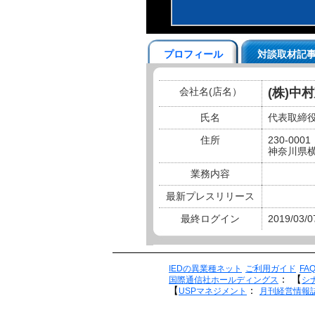
プロフィール
対談取材記
会社名(店名）
(株)中
氏名
代表取締役
住所
230-0001
神奈川県横
業務内容
最新プレスリリース
最終ログイン
2019/03/0
IEDの異業種ネット
ご利用ガイド
FA
：
【
国際通信社ホールディングス
シ
【
：
USPマネジメント
月刊経営情報