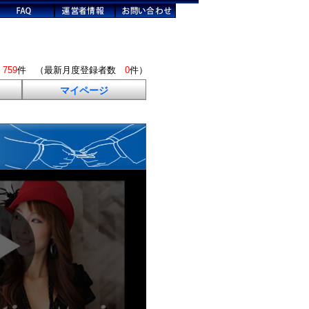
数
759
件 （最新月度登録者数
0
件）
マイページ