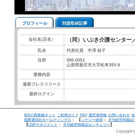
プロフィール
対談取材記事
会社名(店名）
（同）いぶき介護センター／
氏名
代表社員 半澤 桂子
住所
996-0051
山形県新庄市大字松本393-9
業務内容
最新プレスリリース
最終ログイン
IEDの異業種ネット
ご利用ガイド
FAQ
運営者情報
お問い合わせ
名
：
【
：
国際通信社ホールディングス
シナジー総研
月刊経営情報誌
【
：
】
USPマネジメント
月刊経営情報誌センチュリー
Copyright