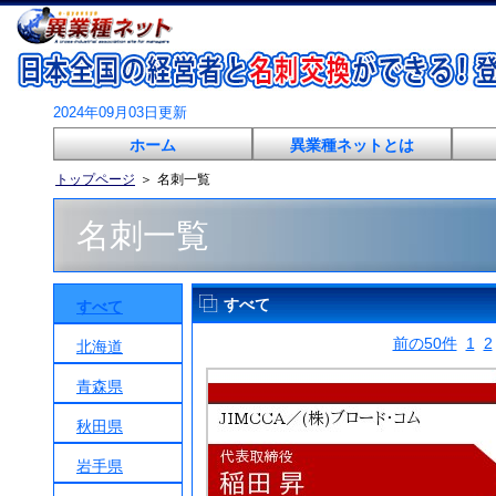
2024年09月03日更新
ホーム
異業種ネットとは
トップページ
＞
名刺一覧
名刺一覧
すべて
すべて
前の50件
1
2
北海道
青森県
秋田県
岩手県