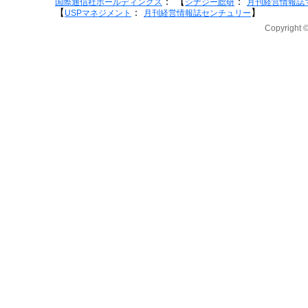
：
【
：
国際通信社ホールディングス
シナジー総研
月刊経営情報誌
【
：
】
USPマネジメント
月刊経営情報誌センチュリー
Copyright