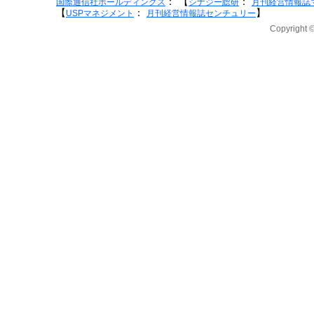
：
【
：
国際通信社ホールディングス
シナジー総研
月刊経営情報誌
【
：
】
USPマネジメント
月刊経営情報誌センチュリー
Copyright