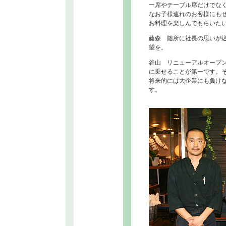
ー席やテーブル席だけでな
なお子様連れのお客様にも
お料理を楽しんでもらいた
藤森 随所に社長の思いが
望を。
谷山 リニューアルオープ
に乗せることが第一です。そ
将来的には大企業にも負け
す。