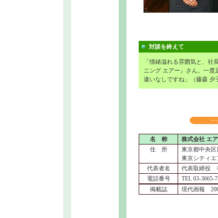
対談を終えて
「情緒溢れる雰囲気と、社
ニング エアー』さん。一度
違いなしですね」（藤森 夕
名 称
株式会社 エ
住 所
東京都中央区日
東京シティエ
代表者名
代表取締役 
電話番号
TEL 03-3665-
掲載誌
現代画報 20