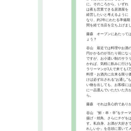
に。そのころから、いずれ
は夜も営業できる居酒屋を
経営したいと考えるように
なり、約2年にわたる準備期
間を経て当店を立ち上げま
藤森 オープンにあたって
ょう？
谷山 最近では料理やお酒の
円かかるのが当たり前にな
ですが、お小遣い制のサラ
かれば、気軽に飲みに行け
ラリーマンが3人で来ても1
料理・お酒共に出来る限り
けば必ず出される“お通し”
い物を出しても、お客様に
に一品選んでいただいた方
ら。
藤森 それは良心的であり
谷山 “鮮・串・辛”をテー
揚げ・焼鳥、さらにチゲを
す。私自身、お酒が大好き
れしいか」を念頭に置いて