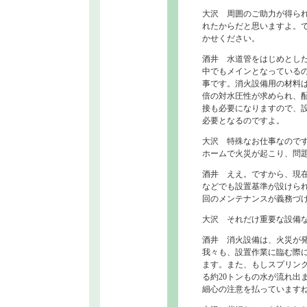
大沢 周囲のご助力が得ら
れたからだと思いますよ。
かせください。
酒井 水道管をはじめとし
中でもメインとなっている
事です。消火設備用の材料は
倍の対水圧性が求められ、
接も必要になりますので、設
必要となるのですよ。
大沢 特殊なお仕事なので
ホームで火災が起こり、問
酒井 ええ。ですから、現
などでも設置基準が設けら
回のメンテナンスが義務づ
大沢 それだけ重要な設備
酒井 消火設備は、火災が
我々も、設置作業に臨む際
ます。また、もしスプリン
る約20トンもの水が流れ出
細心の注意を払っています