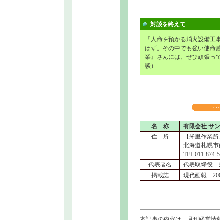
対談を終えて
「人命を預かる消火設備工
はず。その中でも強い使命
業』さんには、ぜひ頑張って
談）
名 称
有限会社 サ
住 所
【米里作業所
北海道札幌市白
TEL 011-874-
代表者名
代表取締役 
掲載誌
現代画報 20
本記事の内容は、月刊経営情