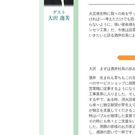
火災発生時に我々の命を守
ければ──考えただけでも
らないように、強い使命感
ンセツ工業』だ。今後は設
いきたいと語る酒井社長に
大沢 まずは酒井社長の歩
酒井 生まれも育ちもこの
ーのサービスショップに就
営業職に従事するようにな
工事業界に入りました。そ
する中で、ある時、消火設
ら徐々に独立願望が芽生え
が独立を支援してくださる
時はバブルが崩壊した直後
その時にも色々とご支援を
した。周囲の皆様のお力添
し、感謝の思いで一杯です