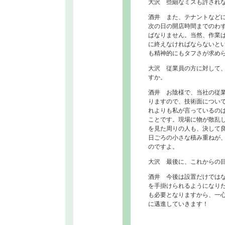
大沢 些細なミスも許され
酒井 また、テナントなど
次の日の開店時間までのわ
ばなりません。当然、作業
に終えなければならないと
も精神的にもタフさが求め
大沢 従業員の方に対して
すか。
酒井 お陰様で、当社の従
りますので、技術面につい
れよりも私が言っているの
ことです。現場に物が散乱
を見た周りの人も、決して
日ごろの小さな積み重ねが
のですよ。
大沢 最後に、これからの
酒井 今後は設置だけでは
を手掛けられるようになり
も必要となりますから、一
に邁進していきます！